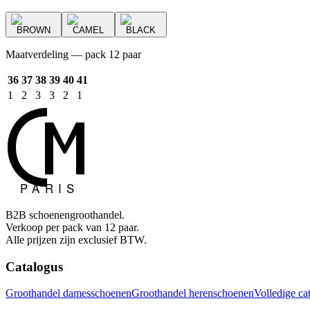
BROWN
CAMEL
BLACK
Maatverdeling — pack 12 paar
36
37
38
39
40
41
1
2
3
3
2
1
B2B schoenengroothandel.
Verkoop per pack van 12 paar.
Alle prijzen zijn exclusief BTW.
Catalogus
Groothandel damesschoenen
Groothandel herenschoenen
Volledige ca