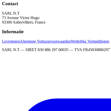
Contact
SARL N.T
73 Avenue Victor Hugo
93300 Aubervilliers, France
Informatie
Leveringen
Algemene Verkoopvoorwaarden
Wettelijke Vermeldingen
SARL N.T — SIRET 830 886 297 00035 — TVA FR45830886297