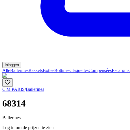
Inloggen
Alle
Ballerines
Baskets
Bottes
Bottines
Claquettes
Compensées
Escarpins
C'M PARIS
/
Ballerines
68314
Ballerines
Log in om de prijzen te zien