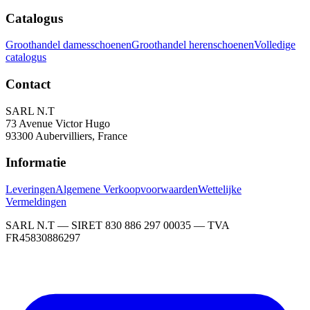
Catalogus
Groothandel damesschoenen
Groothandel herenschoenen
Volledige
catalogus
Contact
SARL N.T
73 Avenue Victor Hugo
93300 Aubervilliers, France
Informatie
Leveringen
Algemene Verkoopvoorwaarden
Wettelijke
Vermeldingen
SARL N.T — SIRET 830 886 297 00035 — TVA
FR45830886297