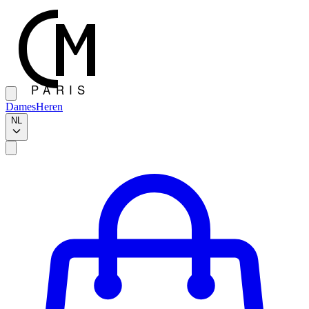
Dames
Heren
NL