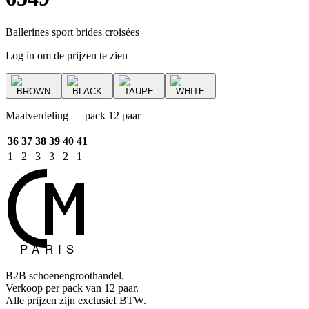
Ballerines sport brides croisées
Log in om de prijzen te zien
BROWN
BLACK
TAUPE
WHITE
Maatverdeling — pack 12 paar
36
37
38
39
40
41
1
2
3
3
2
1
B2B schoenengroothandel.
Verkoop per pack van 12 paar.
Alle prijzen zijn exclusief BTW.