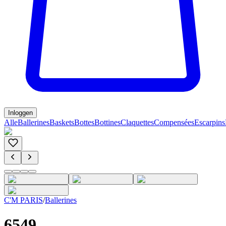
Inloggen
Alle
Ballerines
Baskets
Bottes
Bottines
Claquettes
Compensées
Escarpins
C'M PARIS
/
Ballerines
6549