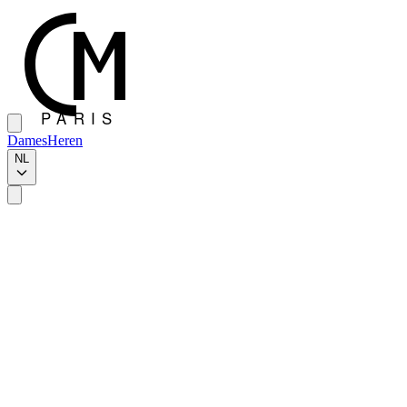
Dames
Heren
NL