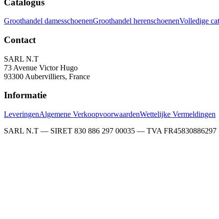
Catalogus
Groothandel damesschoenen
Groothandel herenschoenen
Volledige ca
Contact
SARL N.T
73 Avenue Victor Hugo
93300 Aubervilliers, France
Informatie
Leveringen
Algemene Verkoopvoorwaarden
Wettelijke Vermeldingen
SARL N.T — SIRET 830 886 297 00035 — TVA FR45830886297