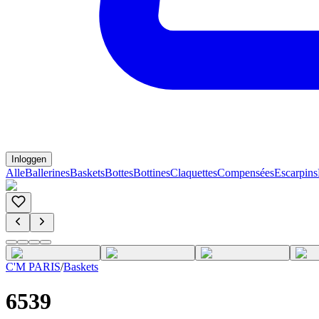
Inloggen
Alle
Ballerines
Baskets
Bottes
Bottines
Claquettes
Compensées
Escarpins
C'M PARIS
/
Baskets
6539