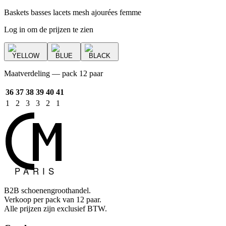
Baskets basses lacets mesh ajourées femme
Log in om de prijzen te zien
YELLOW
BLUE
BLACK
Maatverdeling — pack 12 paar
36
37
38
39
40
41
1
2
3
3
2
1
B2B schoenengroothandel.
Verkoop per pack van 12 paar.
Alle prijzen zijn exclusief BTW.