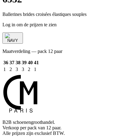
Ballerines brides croisées élastiques souples
Log in om de prijzen te zien
NAVY
Maatverdeling — pack 12 paar
36
37
38
39
40
41
1
2
3
3
2
1
B2B schoenengroothandel.
Verkoop per pack van 12 paar.
Alle prijzen zijn exclusief BTW.