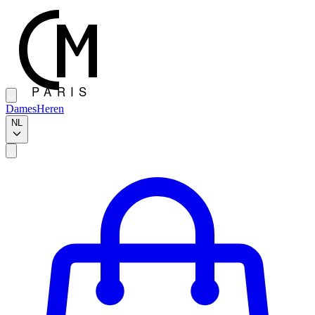
Dames
Heren
NL