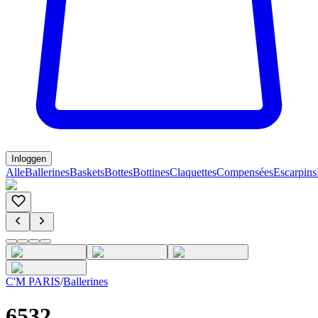
Inloggen
Alle
Ballerines
Baskets
Bottes
Bottines
Claquettes
Compensées
Escarpins
C'M PARIS
/
Ballerines
6532