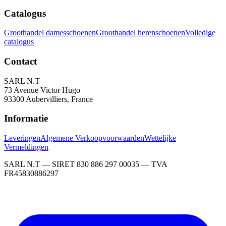
Catalogus
Groothandel damesschoenen
Groothandel herenschoenen
Volledige
catalogus
Contact
SARL N.T
73 Avenue Victor Hugo
93300 Aubervilliers, France
Informatie
Leveringen
Algemene Verkoopvoorwaarden
Wettelijke
Vermeldingen
SARL N.T — SIRET 830 886 297 00035 — TVA
FR45830886297