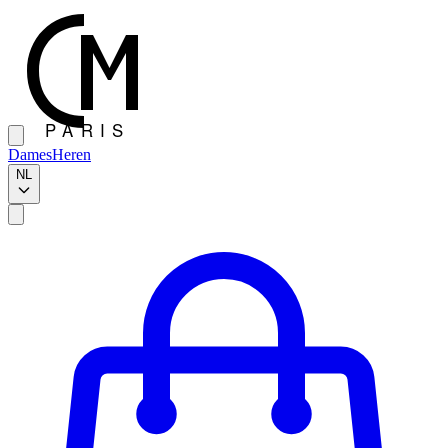
Dames
Heren
NL