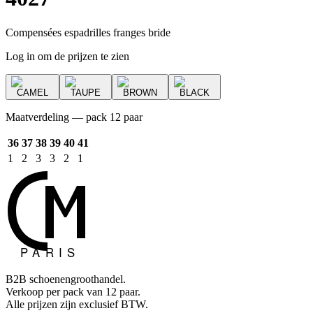
Compensées espadrilles franges bride
Log in om de prijzen te zien
CAMEL
TAUPE
BROWN
BLACK
Maatverdeling — pack 12 paar
36
37
38
39
40
41
1
2
3
3
2
1
B2B schoenengroothandel.
Verkoop per pack van 12 paar.
Alle prijzen zijn exclusief BTW.