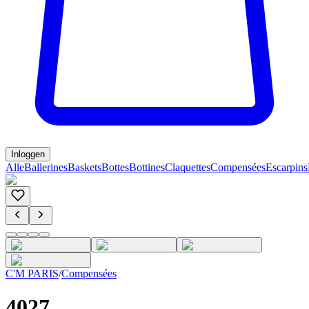
Inloggen
Alle
Ballerines
Baskets
Bottes
Bottines
Claquettes
Compensées
Escarpins
C'M PARIS
/
Compensées
4027