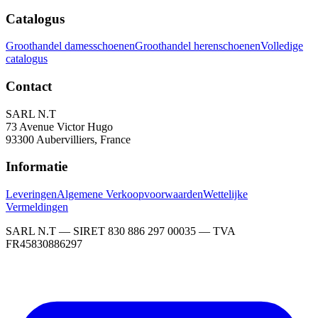
Catalogus
Groothandel damesschoenen
Groothandel herenschoenen
Volledige
catalogus
Contact
SARL N.T
73 Avenue Victor Hugo
93300 Aubervilliers, France
Informatie
Leveringen
Algemene Verkoopvoorwaarden
Wettelijke
Vermeldingen
SARL N.T — SIRET 830 886 297 00035 — TVA
FR45830886297