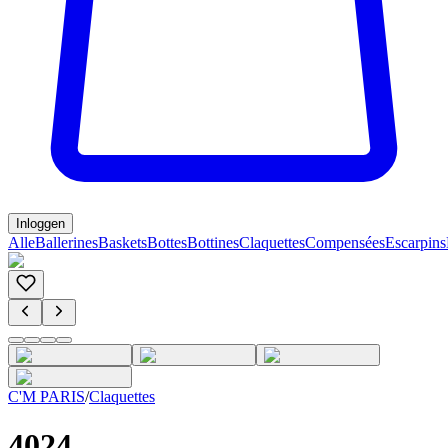
Inloggen
Alle
Ballerines
Baskets
Bottes
Bottines
Claquettes
Compensées
Escarpins
C'M PARIS
/
Claquettes
4024