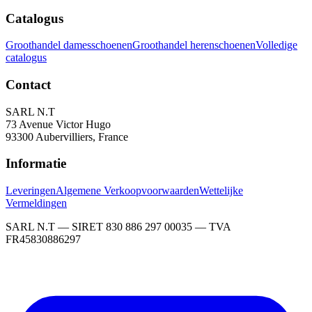
Catalogus
Groothandel damesschoenen
Groothandel herenschoenen
Volledige
catalogus
Contact
SARL N.T
73 Avenue Victor Hugo
93300 Aubervilliers, France
Informatie
Leveringen
Algemene Verkoopvoorwaarden
Wettelijke
Vermeldingen
SARL N.T — SIRET 830 886 297 00035 — TVA
FR45830886297