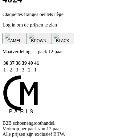
Claquettes franges oeillets liège
Log in om de prijzen te zien
CAMEL
BROWN
BLACK
Maatverdeling — pack 12 paar
36
37
38
39
40
41
1
2
3
3
2
1
B2B schoenengroothandel.
Verkoop per pack van 12 paar.
Alle prijzen zijn exclusief BTW.