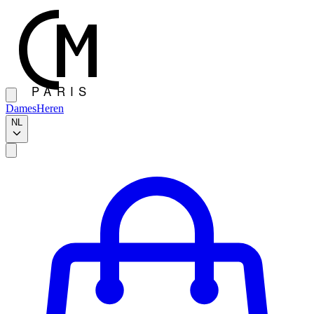
Dames
Heren
NL