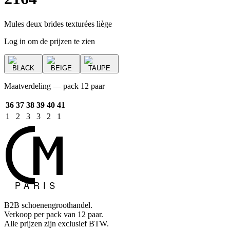
Mules deux brides texturées liège
Log in om de prijzen te zien
BLACK
BEIGE
TAUPE
Maatverdeling — pack 12 paar
36
37
38
39
40
41
1
2
3
3
2
1
B2B schoenengroothandel.
Verkoop per pack van 12 paar.
Alle prijzen zijn exclusief BTW.