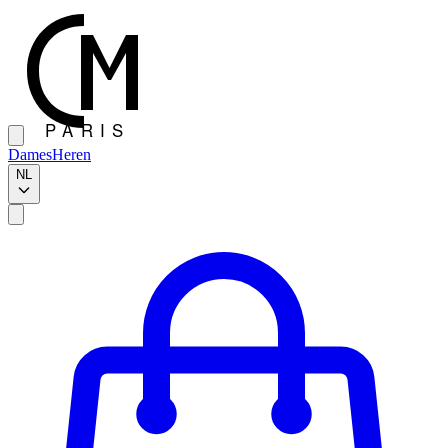
Dames
Heren
NL