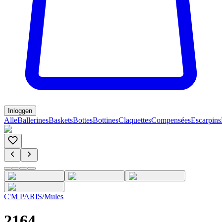
Inloggen
Alle
Ballerines
Baskets
Bottes
Bottines
Claquettes
Compensées
Escarpins
C'M PARIS
/
Mules
2164