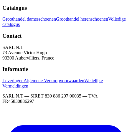
Catalogus
Groothandel damesschoenen
Groothandel herenschoenen
Volledige
catalogus
Contact
SARL N.T
73 Avenue Victor Hugo
93300 Aubervilliers, France
Informatie
Leveringen
Algemene Verkoopvoorwaarden
Wettelijke
Vermeldingen
SARL N.T — SIRET 830 886 297 00035 — TVA
FR45830886297