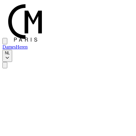
Dames
Heren
NL