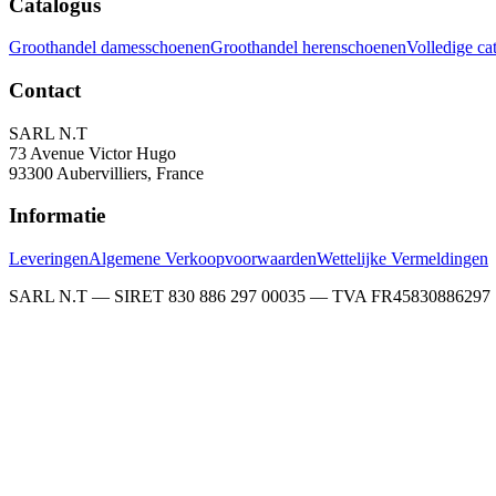
Catalogus
Groothandel damesschoenen
Groothandel herenschoenen
Volledige ca
Contact
SARL N.T
73 Avenue Victor Hugo
93300 Aubervilliers, France
Informatie
Leveringen
Algemene Verkoopvoorwaarden
Wettelijke Vermeldingen
SARL N.T — SIRET 830 886 297 00035 — TVA FR45830886297