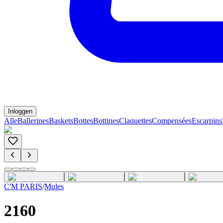
Inloggen
Alle
Ballerines
Baskets
Bottes
Bottines
Claquettes
Compensées
Escarpins
C'M PARIS
/
Mules
2160