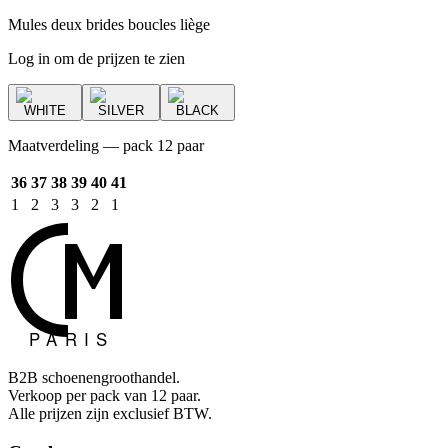
Mules deux brides boucles liège
Log in om de prijzen te zien
WHITE
SILVER
BLACK
Maatverdeling — pack 12 paar
36
37
38
39
40
41
1
2
3
3
2
1
B2B schoenengroothandel.
Verkoop per pack van 12 paar.
Alle prijzen zijn exclusief BTW.