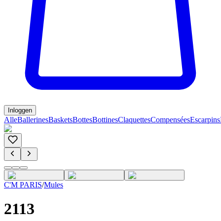
Inloggen
Alle
Ballerines
Baskets
Bottes
Bottines
Claquettes
Compensées
Escarpins
C'M PARIS
/
Mules
2113