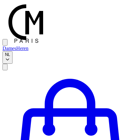
Dames
Heren
NL