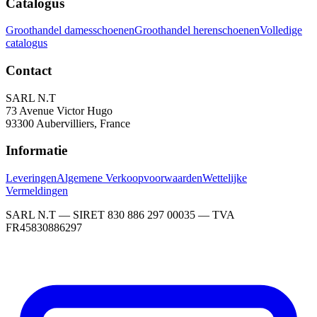
Catalogus
Groothandel damesschoenen
Groothandel herenschoenen
Volledige
catalogus
Contact
SARL N.T
73 Avenue Victor Hugo
93300 Aubervilliers, France
Informatie
Leveringen
Algemene Verkoopvoorwaarden
Wettelijke
Vermeldingen
SARL N.T — SIRET 830 886 297 00035 — TVA
FR45830886297