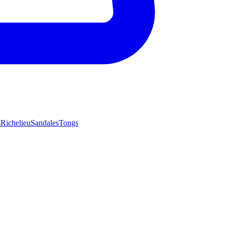
s
Richelieu
Sandales
Tongs