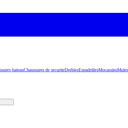
ssures bateau
Chaussures de securite
Derbies
Espadrilles
Mocassins
Mule