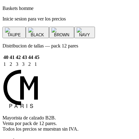
Baskets homme
Inicie sesion para ver los precios
TAUPE
BLACK
BROWN
NAVY
Distribucion de tallas — pack 12 pares
40
41
42
43
44
45
1
2
3
3
2
1
Mayorista de calzado B2B.
Venta por pack de 12 pares.
Todos los precios se muestran sin IVA.