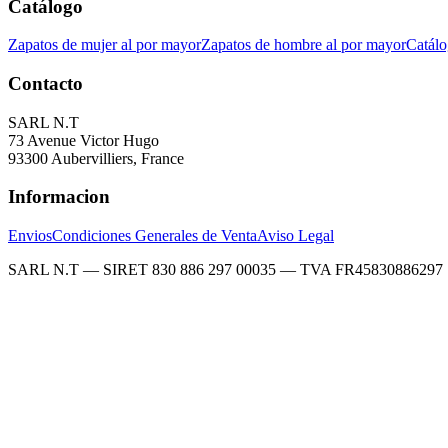
Catálogo
Zapatos de mujer al por mayor
Zapatos de hombre al por mayor
Catálo
Contacto
SARL N.T
73 Avenue Victor Hugo
93300 Aubervilliers, France
Informacion
Envios
Condiciones Generales de Venta
Aviso Legal
SARL N.T — SIRET 830 886 297 00035 — TVA FR45830886297