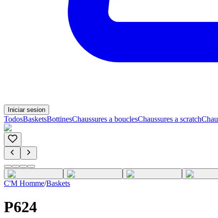
Iniciar sesion
Todos
Baskets
Bottines
Chaussures a boucles
Chaussures a scratch
Chau
C'M Homme
/
Baskets
P624