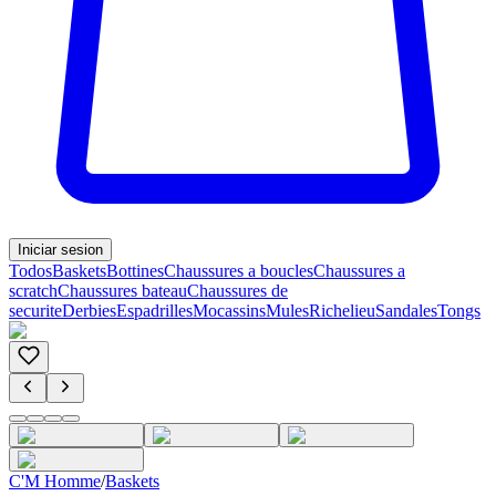
Iniciar sesion
Todos
Baskets
Bottines
Chaussures a boucles
Chaussures a
scratch
Chaussures bateau
Chaussures de
securite
Derbies
Espadrilles
Mocassins
Mules
Richelieu
Sandales
Tongs
C'M Homme
/
Baskets