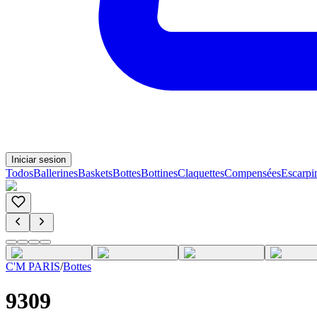
Iniciar sesion
Todos
Ballerines
Baskets
Bottes
Bottines
Claquettes
Compensées
Escarpi
C'M PARIS
/
Bottes
9309