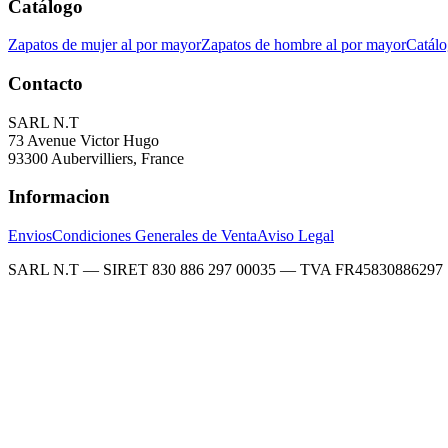
Catálogo
Zapatos de mujer al por mayor
Zapatos de hombre al por mayor
Catálo
Contacto
SARL N.T
73 Avenue Victor Hugo
93300 Aubervilliers, France
Informacion
Envios
Condiciones Generales de Venta
Aviso Legal
SARL N.T — SIRET 830 886 297 00035 — TVA FR45830886297