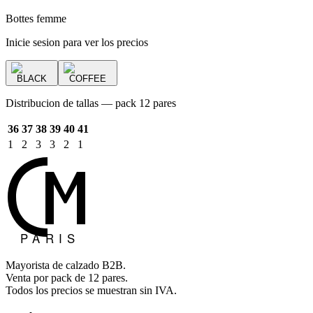
Bottes femme
Inicie sesion para ver los precios
BLACK
COFFEE
Distribucion de tallas — pack 12 pares
36
37
38
39
40
41
1
2
3
3
2
1
Mayorista de calzado B2B.
Venta por pack de 12 pares.
Todos los precios se muestran sin IVA.