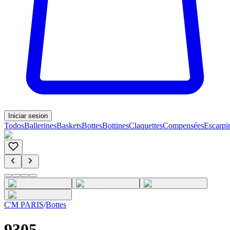
Iniciar sesion
Todos
Ballerines
Baskets
Bottes
Bottines
Claquettes
Compensées
Escarpi
C'M PARIS
/
Bottes
9305