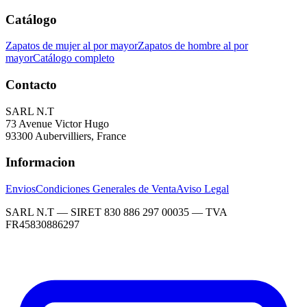
Catálogo
Zapatos de mujer al por mayor
Zapatos de hombre al por
mayor
Catálogo completo
Contacto
SARL N.T
73 Avenue Victor Hugo
93300 Aubervilliers, France
Informacion
Envios
Condiciones Generales de Venta
Aviso Legal
SARL N.T — SIRET 830 886 297 00035 — TVA
FR45830886297