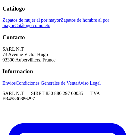
Catálogo
Zapatos de mujer al por mayor
Zapatos de hombre al por
mayor
Catálogo completo
Contacto
SARL N.T
73 Avenue Victor Hugo
93300 Aubervilliers, France
Informacion
Envios
Condiciones Generales de Venta
Aviso Legal
SARL N.T — SIRET 830 886 297 00035 — TVA
FR45830886297