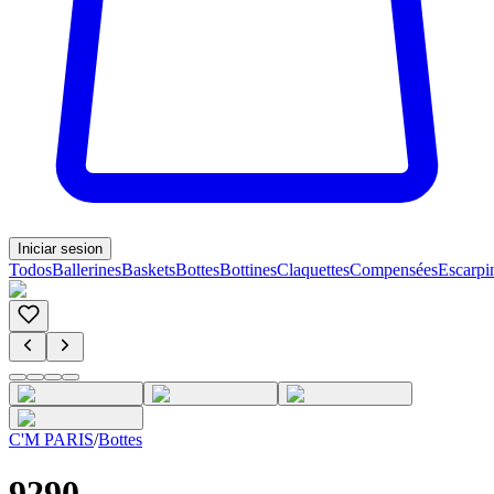
Iniciar sesion
Todos
Ballerines
Baskets
Bottes
Bottines
Claquettes
Compensées
Escarpi
C'M PARIS
/
Bottes
9290