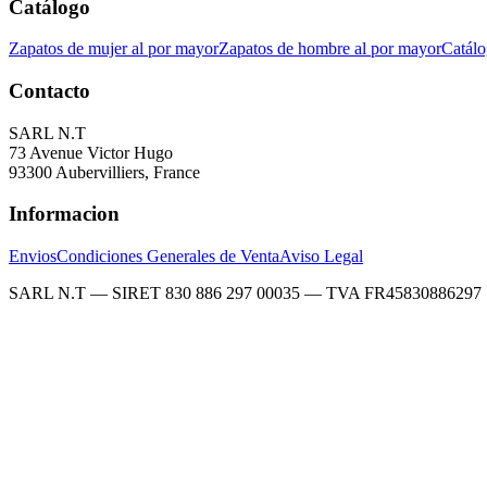
Catálogo
Zapatos de mujer al por mayor
Zapatos de hombre al por mayor
Catálo
Contacto
SARL N.T
73 Avenue Victor Hugo
93300 Aubervilliers, France
Informacion
Envios
Condiciones Generales de Venta
Aviso Legal
SARL N.T — SIRET 830 886 297 00035 — TVA FR45830886297