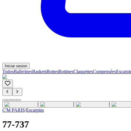
Iniciar sesion
Todos
Ballerines
Baskets
Bottes
Bottines
Claquettes
Compensées
Escarpi
C'M PARIS
/
Escarpins
77-737