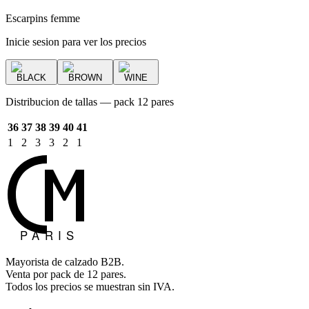
Escarpins femme
Inicie sesion para ver los precios
BLACK
BROWN
WINE
Distribucion de tallas — pack 12 pares
36
37
38
39
40
41
1
2
3
3
2
1
Mayorista de calzado B2B.
Venta por pack de 12 pares.
Todos los precios se muestran sin IVA.