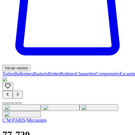
Iniciar sesion
Todos
Ballerines
Baskets
Bottes
Bottines
Claquettes
Compensées
Escarpi
C'M PARIS
/
Mocassins
77-720