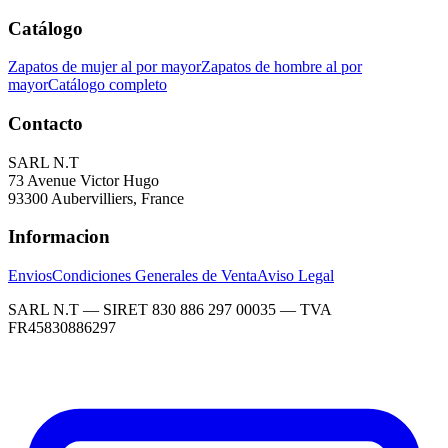
Catálogo
Zapatos de mujer al por mayor
Zapatos de hombre al por
mayor
Catálogo completo
Contacto
SARL N.T
73 Avenue Victor Hugo
93300 Aubervilliers, France
Informacion
Envios
Condiciones Generales de Venta
Aviso Legal
SARL N.T — SIRET 830 886 297 00035 — TVA
FR45830886297