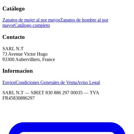
Catálogo
Zapatos de mujer al por mayor
Zapatos de hombre al por
mayor
Catálogo completo
Contacto
SARL N.T
73 Avenue Victor Hugo
93300 Aubervilliers, France
Informacion
Envios
Condiciones Generales de Venta
Aviso Legal
SARL N.T — SIRET 830 886 297 00035 — TVA
FR45830886297