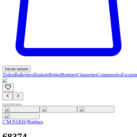
Iniciar sesion
Todos
Ballerines
Baskets
Bottes
Bottines
Claquettes
Compensées
Escarpi
C'M PARIS
/
Bottines
68374