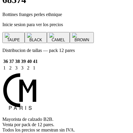
Bottines franges perles ethnique
Inicie sesion para ver los precios
TAUPE
BLACK
CAMEL
BROWN
Distribucion de tallas — pack 12 pares
36
37
38
39
40
41
1
2
3
3
2
1
Mayorista de calzado B2B.
Venta por pack de 12 pares.
Todos los precios se muestran sin IVA.