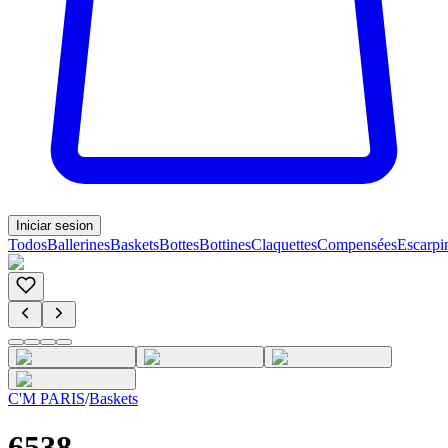
Iniciar sesion
Todos
Ballerines
Baskets
Bottes
Bottines
Claquettes
Compensées
Escarpi
C'M PARIS
/
Baskets
6538