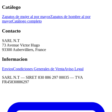
Catálogo
Zapatos de mujer al por mayor
Zapatos de hombre al por
mayor
Catálogo completo
Contacto
SARL N.T
73 Avenue Victor Hugo
93300 Aubervilliers, France
Informacion
Envios
Condiciones Generales de Venta
Aviso Legal
SARL N.T — SIRET 830 886 297 00035 — TVA
FR45830886297