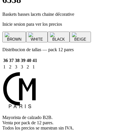
Baskets basses lacets chaine décorative
Inicie sesion para ver los precios
BROWN
WHITE
BLACK
BEIGE
Distribucion de tallas — pack 12 pares
36
37
38
39
40
41
1
2
3
3
2
1
Mayorista de calzado B2B.
Venta por pack de 12 pares.
Todos los precios se muestran sin IVA.