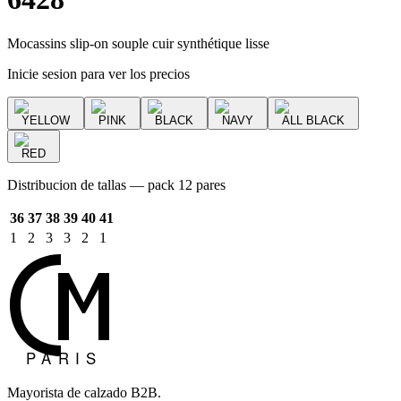
Mocassins slip-on souple cuir synthétique lisse
Inicie sesion para ver los precios
YELLOW
PINK
BLACK
NAVY
ALL BLACK
RED
Distribucion de tallas — pack 12 pares
36
37
38
39
40
41
1
2
3
3
2
1
Mayorista de calzado B2B.