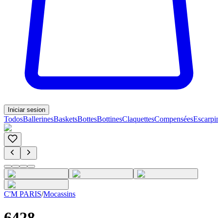
Iniciar sesion
Todos
Ballerines
Baskets
Bottes
Bottines
Claquettes
Compensées
Escarpi
C'M PARIS
/
Mocassins
6428