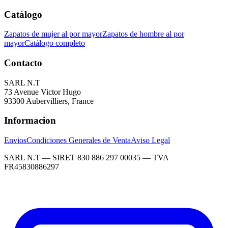
Catálogo
Zapatos de mujer al por mayor
Zapatos de hombre al por
mayor
Catálogo completo
Contacto
SARL N.T
73 Avenue Victor Hugo
93300 Aubervilliers, France
Informacion
Envios
Condiciones Generales de Venta
Aviso Legal
SARL N.T — SIRET 830 886 297 00035 — TVA
FR45830886297