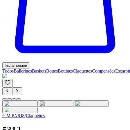
Iniciar sesion
Todos
Ballerines
Baskets
Bottes
Bottines
Claquettes
Compensées
Escarpi
C'M PARIS
/
Claquettes
5312