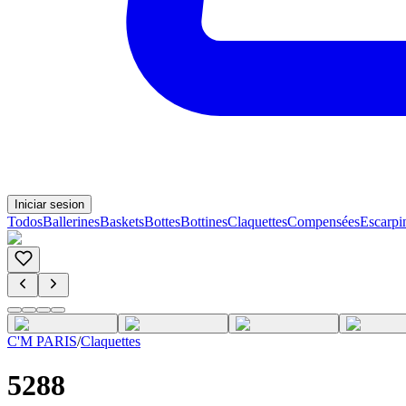
Iniciar sesion
Todos
Ballerines
Baskets
Bottes
Bottines
Claquettes
Compensées
Escarpi
C'M PARIS
/
Claquettes
5288