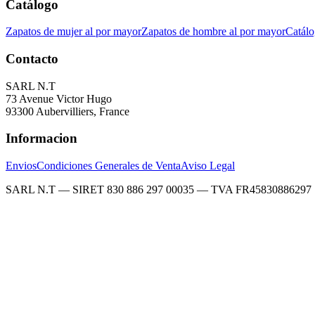
Catálogo
Zapatos de mujer al por mayor
Zapatos de hombre al por mayor
Catálo
Contacto
SARL N.T
73 Avenue Victor Hugo
93300 Aubervilliers, France
Informacion
Envios
Condiciones Generales de Venta
Aviso Legal
SARL N.T — SIRET 830 886 297 00035 — TVA FR45830886297