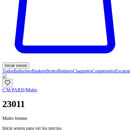
Iniciar sesion
Todos
Ballerines
Baskets
Bottes
Bottines
Claquettes
Compensées
Escarpi
C'M PARIS
/
Mules
23011
Mules femme
Inicie sesion para ver los precios