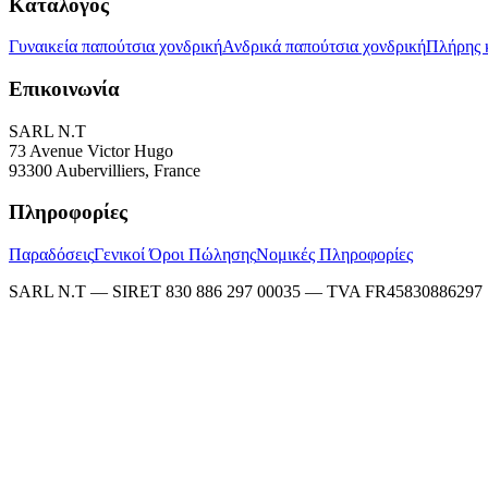
Κατάλογος
Γυναικεία παπούτσια χονδρική
Ανδρικά παπούτσια χονδρική
Πλήρης 
Επικοινωνία
SARL N.T
73 Avenue Victor Hugo
93300 Aubervilliers, France
Πληροφορίες
Παραδόσεις
Γενικοί Όροι Πώλησης
Νομικές Πληροφορίες
SARL N.T — SIRET 830 886 297 00035 — TVA FR45830886297