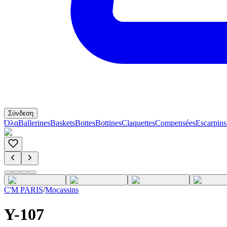
Σύνδεση
Όλα
Ballerines
Baskets
Bottes
Bottines
Claquettes
Compensées
Escarpins
C'M PARIS
/
Mocassins
Y-107