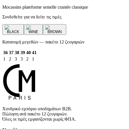
Mocassins plateforme semelle crantée classique
Συνδεθείτε για να δείτε τις τιμές
BLACK
WINE
BROWN
Κατανομή μεγεθών — πακέτο 12 ζευγαριών
36
37
38
39
40
41
1
2
3
3
2
1
Χονδρικό εμπόριο υποδημάτων B2B.
Πώληση ανά πακέτο 12 ζευγαριών.
Όλες οι τιμές εμφανίζονται χωρίς ΦΠΑ.