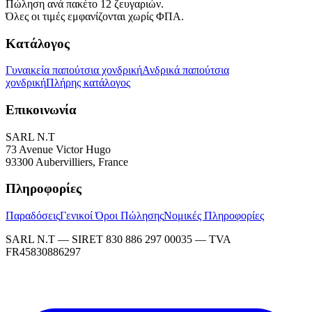
Πώληση ανά πακέτο 12 ζευγαριών.
Όλες οι τιμές εμφανίζονται χωρίς ΦΠΑ.
Κατάλογος
Γυναικεία παπούτσια χονδρική
Ανδρικά παπούτσια
χονδρική
Πλήρης κατάλογος
Επικοινωνία
SARL N.T
73 Avenue Victor Hugo
93300 Aubervilliers, France
Πληροφορίες
Παραδόσεις
Γενικοί Όροι Πώλησης
Νομικές Πληροφορίες
SARL N.T — SIRET 830 886 297 00035 — TVA
FR45830886297