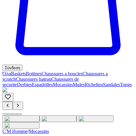
Σύνδεση
Όλα
Baskets
Bottines
Chaussures a boucles
Chaussures a
scratch
Chaussures bateau
Chaussures de
securite
Derbies
Espadrilles
Mocassins
Mules
Richelieu
Sandales
Tongs
C'M Homme
/
Mocassins