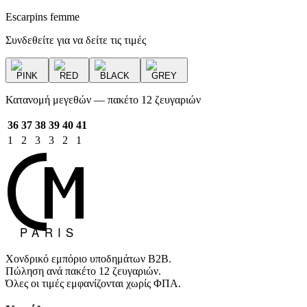
Escarpins femme
Συνδεθείτε για να δείτε τις τιμές
PINK
RED
BLACK
GREY
Κατανομή μεγεθών — πακέτο 12 ζευγαριών
36
37
38
39
40
41
1
2
3
3
2
1
Χονδρικό εμπόριο υποδημάτων B2B.
Πώληση ανά πακέτο 12 ζευγαριών.
Όλες οι τιμές εμφανίζονται χωρίς ΦΠΑ.