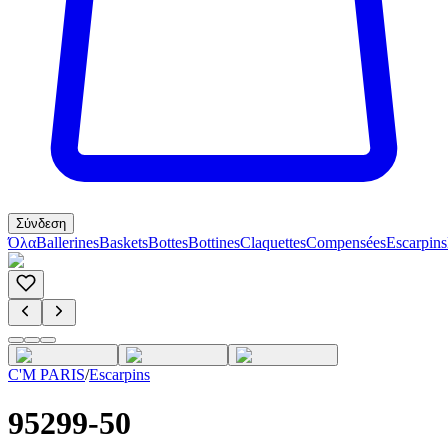
Σύνδεση
Όλα
Ballerines
Baskets
Bottes
Bottines
Claquettes
Compensées
Escarpins
C'M PARIS
/
Escarpins
95299-50