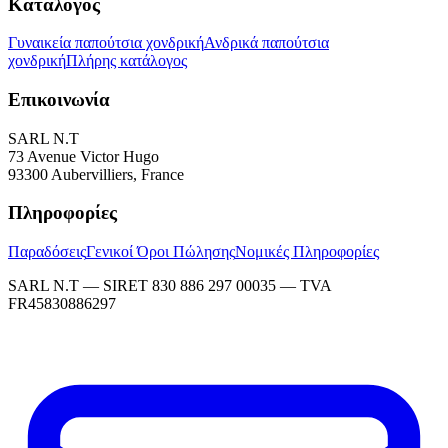
Κατάλογος
Γυναικεία παπούτσια χονδρική
Ανδρικά παπούτσια
χονδρική
Πλήρης κατάλογος
Επικοινωνία
SARL N.T
73 Avenue Victor Hugo
93300 Aubervilliers, France
Πληροφορίες
Παραδόσεις
Γενικοί Όροι Πώλησης
Νομικές Πληροφορίες
SARL N.T — SIRET 830 886 297 00035 — TVA
FR45830886297