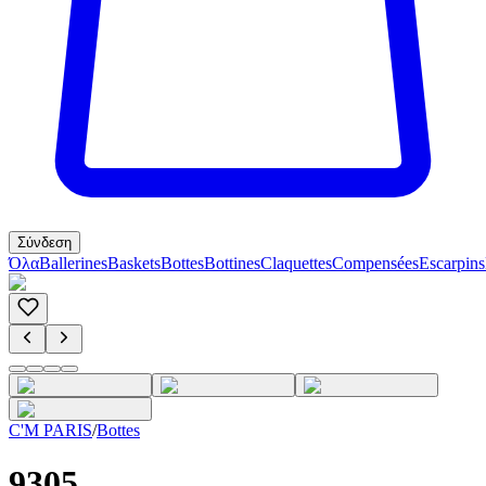
Σύνδεση
Όλα
Ballerines
Baskets
Bottes
Bottines
Claquettes
Compensées
Escarpins
C'M PARIS
/
Bottes
9305