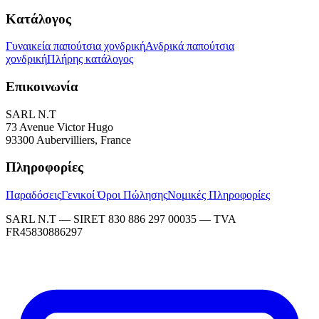
Κατάλογος
Γυναικεία παπούτσια χονδρική
Ανδρικά παπούτσια
χονδρική
Πλήρης κατάλογος
Επικοινωνία
SARL N.T
73 Avenue Victor Hugo
93300 Aubervilliers, France
Πληροφορίες
Παραδόσεις
Γενικοί Όροι Πώλησης
Νομικές Πληροφορίες
SARL N.T — SIRET 830 886 297 00035 — TVA
FR45830886297