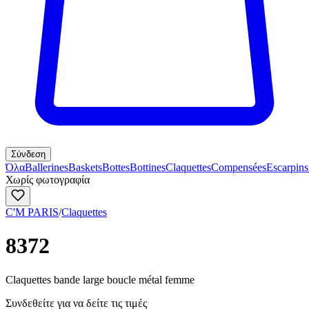
Σύνδεση
Όλα
Ballerines
Baskets
Bottes
Bottines
Claquettes
Compensées
Escarpins
Χωρίς φωτογραφία
C'M PARIS
/
Claquettes
8372
Claquettes bande large boucle métal femme
Συνδεθείτε για να δείτε τις τιμές