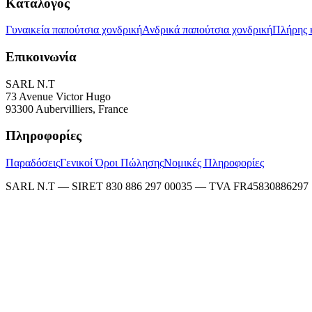
Κατάλογος
Γυναικεία παπούτσια χονδρική
Ανδρικά παπούτσια χονδρική
Πλήρης 
Επικοινωνία
SARL N.T
73 Avenue Victor Hugo
93300 Aubervilliers, France
Πληροφορίες
Παραδόσεις
Γενικοί Όροι Πώλησης
Νομικές Πληροφορίες
SARL N.T — SIRET 830 886 297 00035 — TVA FR45830886297