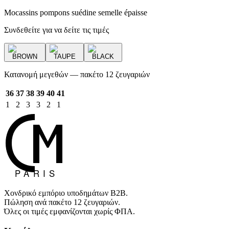
Mocassins pompons suédine semelle épaisse
Συνδεθείτε για να δείτε τις τιμές
BROWN
TAUPE
BLACK
Κατανομή μεγεθών — πακέτο 12 ζευγαριών
36
37
38
39
40
41
1
2
3
3
2
1
Χονδρικό εμπόριο υποδημάτων B2B.
Πώληση ανά πακέτο 12 ζευγαριών.
Όλες οι τιμές εμφανίζονται χωρίς ΦΠΑ.