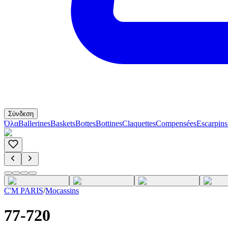
Σύνδεση
Όλα
Ballerines
Baskets
Bottes
Bottines
Claquettes
Compensées
Escarpins
C'M PARIS
/
Mocassins
77-720