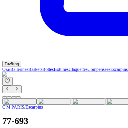
Σύνδεση
Όλα
Ballerines
Baskets
Bottes
Bottines
Claquettes
Compensées
Escarpins
C'M PARIS
/
Escarpins
77-693