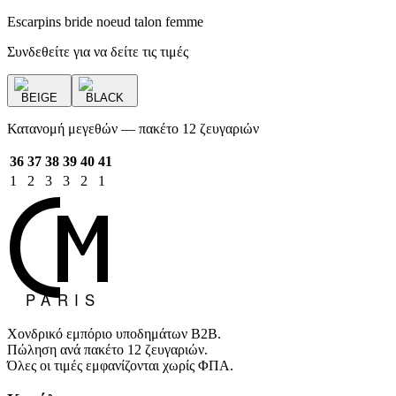
Escarpins bride noeud talon femme
Συνδεθείτε για να δείτε τις τιμές
BEIGE
BLACK
Κατανομή μεγεθών — πακέτο 12 ζευγαριών
36
37
38
39
40
41
1
2
3
3
2
1
Χονδρικό εμπόριο υποδημάτων B2B.
Πώληση ανά πακέτο 12 ζευγαριών.
Όλες οι τιμές εμφανίζονται χωρίς ΦΠΑ.