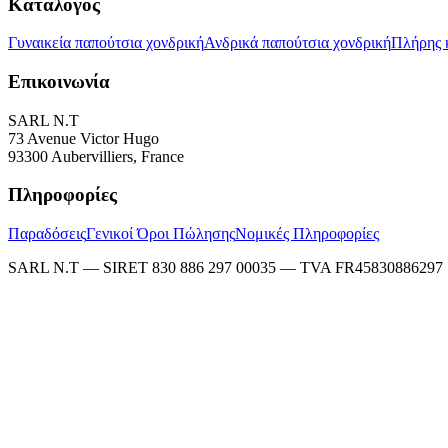
Κατάλογος
Γυναικεία παπούτσια χονδρική
Ανδρικά παπούτσια χονδρική
Πλήρης 
Επικοινωνία
SARL N.T
73 Avenue Victor Hugo
93300 Aubervilliers, France
Πληροφορίες
Παραδόσεις
Γενικοί Όροι Πώλησης
Νομικές Πληροφορίες
SARL N.T — SIRET 830 886 297 00035 — TVA FR45830886297