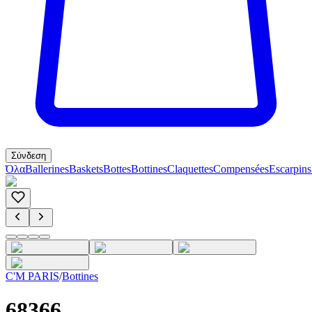
Σύνδεση
Όλα
Ballerines
Baskets
Bottes
Bottines
Claquettes
Compensées
Escarpins
C'M PARIS
/
Bottines
68366