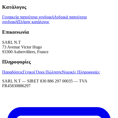
Κατάλογος
Γυναικεία παπούτσια χονδρική
Ανδρικά παπούτσια
χονδρική
Πλήρης κατάλογος
Επικοινωνία
SARL N.T
73 Avenue Victor Hugo
93300 Aubervilliers, France
Πληροφορίες
Παραδόσεις
Γενικοί Όροι Πώλησης
Νομικές Πληροφορίες
SARL N.T — SIRET 830 886 297 00035 — TVA
FR45830886297