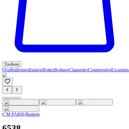
Σύνδεση
Όλα
Ballerines
Baskets
Bottes
Bottines
Claquettes
Compensées
Escarpins
C'M PARIS
/
Baskets
6538