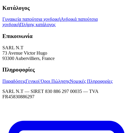
Κατάλογος
Γυναικεία παπούτσια χονδρική
Ανδρικά παπούτσια
χονδρική
Πλήρης κατάλογος
Επικοινωνία
SARL N.T
73 Avenue Victor Hugo
93300 Aubervilliers, France
Πληροφορίες
Παραδόσεις
Γενικοί Όροι Πώλησης
Νομικές Πληροφορίες
SARL N.T — SIRET 830 886 297 00035 — TVA
FR45830886297