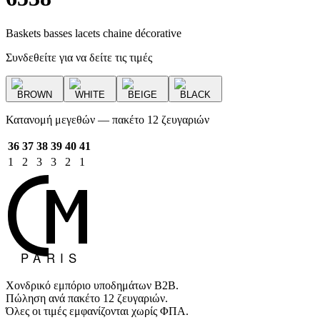
Baskets basses lacets chaine décorative
Συνδεθείτε για να δείτε τις τιμές
BROWN
WHITE
BEIGE
BLACK
Κατανομή μεγεθών — πακέτο 12 ζευγαριών
36
37
38
39
40
41
1
2
3
3
2
1
Χονδρικό εμπόριο υποδημάτων B2B.
Πώληση ανά πακέτο 12 ζευγαριών.
Όλες οι τιμές εμφανίζονται χωρίς ΦΠΑ.