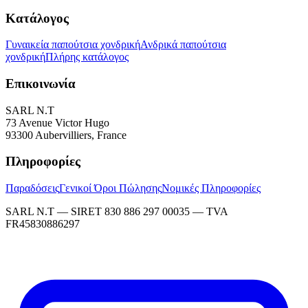
Κατάλογος
Γυναικεία παπούτσια χονδρική
Ανδρικά παπούτσια
χονδρική
Πλήρης κατάλογος
Επικοινωνία
SARL N.T
73 Avenue Victor Hugo
93300 Aubervilliers, France
Πληροφορίες
Παραδόσεις
Γενικοί Όροι Πώλησης
Νομικές Πληροφορίες
SARL N.T — SIRET 830 886 297 00035 — TVA
FR45830886297