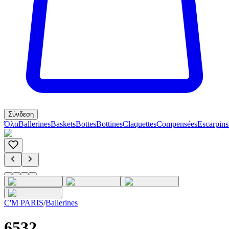
Σύνδεση
Όλα
Ballerines
Baskets
Bottes
Bottines
Claquettes
Compensées
Escarpins
C'M PARIS
/
Ballerines
6532