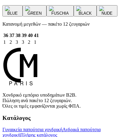
BLUE
GREEN
FUSCHIA
BLACK
NUDE
Κατανομή μεγεθών — πακέτο 12 ζευγαριών
36
37
38
39
40
41
1
2
3
3
2
1
Χονδρικό εμπόριο υποδημάτων B2B.
Πώληση ανά πακέτο 12 ζευγαριών.
Όλες οι τιμές εμφανίζονται χωρίς ΦΠΑ.
Κατάλογος
Γυναικεία παπούτσια χονδρική
Ανδρικά παπούτσια
χονδρική
Πλήρης κατάλογος