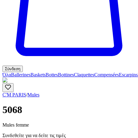
Σύνδεση
Όλα
Ballerines
Baskets
Bottes
Bottines
Claquettes
Compensées
Escarpins
C'M PARIS
/
Mules
5068
Mules femme
Συνδεθείτε για να δείτε τις τιμές