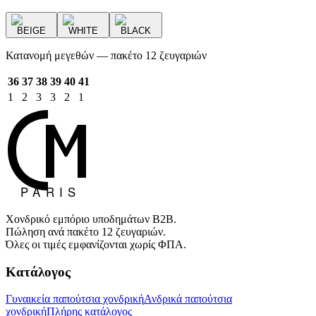
BEIGE
WHITE
BLACK
Κατανομή μεγεθών — πακέτο 12 ζευγαριών
36
37
38
39
40
41
1
2
3
3
2
1
Χονδρικό εμπόριο υποδημάτων B2B.
Πώληση ανά πακέτο 12 ζευγαριών.
Όλες οι τιμές εμφανίζονται χωρίς ΦΠΑ.
Κατάλογος
Γυναικεία παπούτσια χονδρική
Ανδρικά παπούτσια
χονδρική
Πλήρης κατάλογος