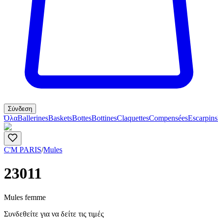
Σύνδεση
Όλα
Ballerines
Baskets
Bottes
Bottines
Claquettes
Compensées
Escarpins
C'M PARIS
/
Mules
23011
Mules femme
Συνδεθείτε για να δείτε τις τιμές