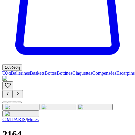
Σύνδεση
Όλα
Ballerines
Baskets
Bottes
Bottines
Claquettes
Compensées
Escarpins
C'M PARIS
/
Mules
2164