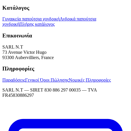
Κατάλογος
Γυναικεία παπούτσια χονδρική
Ανδρικά παπούτσια
χονδρική
Πλήρης κατάλογος
Επικοινωνία
SARL N.T
73 Avenue Victor Hugo
93300 Aubervilliers, France
Πληροφορίες
Παραδόσεις
Γενικοί Όροι Πώλησης
Νομικές Πληροφορίες
SARL N.T — SIRET 830 886 297 00035 — TVA
FR45830886297