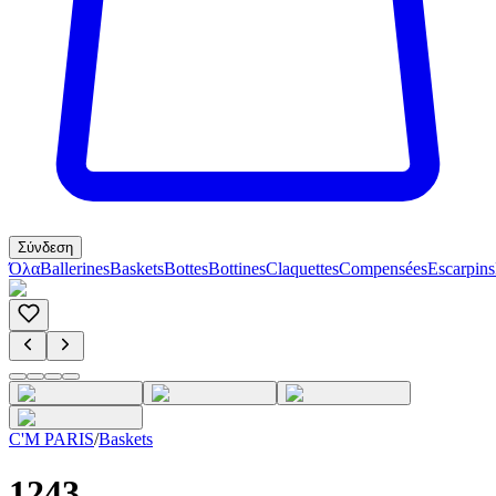
Σύνδεση
Όλα
Ballerines
Baskets
Bottes
Bottines
Claquettes
Compensées
Escarpins
C'M PARIS
/
Baskets
1243