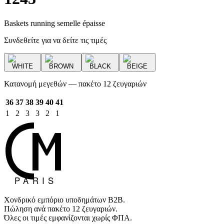
Baskets running semelle épaisse
Συνδεθείτε για να δείτε τις τιμές
WHITE
BROWN
BLACK
BEIGE
Κατανομή μεγεθών — πακέτο 12 ζευγαριών
36
37
38
39
40
41
1
2
3
3
2
1
Χονδρικό εμπόριο υποδημάτων B2B.
Πώληση ανά πακέτο 12 ζευγαριών.
Όλες οι τιμές εμφανίζονται χωρίς ΦΠΑ.