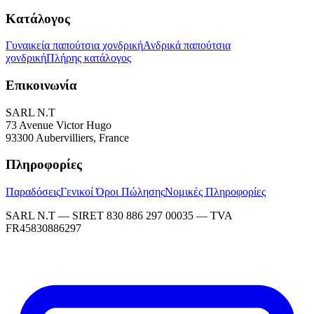
Κατάλογος
Γυναικεία παπούτσια χονδρική
Ανδρικά παπούτσια
χονδρική
Πλήρης κατάλογος
Επικοινωνία
SARL N.T
73 Avenue Victor Hugo
93300 Aubervilliers, France
Πληροφορίες
Παραδόσεις
Γενικοί Όροι Πώλησης
Νομικές Πληροφορίες
SARL N.T — SIRET 830 886 297 00035 — TVA
FR45830886297